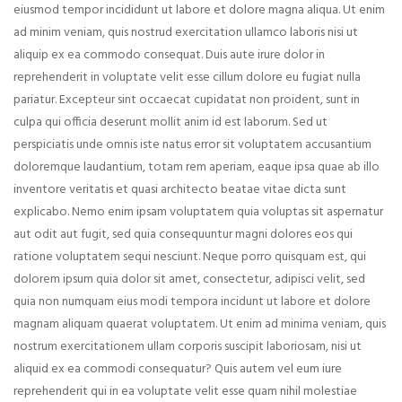
eiusmod tempor incididunt ut labore et dolore magna aliqua. Ut enim
ad minim veniam, quis nostrud exercitation ullamco laboris nisi ut
aliquip ex ea commodo consequat. Duis aute irure dolor in
reprehenderit in voluptate velit esse cillum dolore eu fugiat nulla
pariatur. Excepteur sint occaecat cupidatat non proident, sunt in
culpa qui officia deserunt mollit anim id est laborum. Sed ut
perspiciatis unde omnis iste natus error sit voluptatem accusantium
doloremque laudantium, totam rem aperiam, eaque ipsa quae ab illo
inventore veritatis et quasi architecto beatae vitae dicta sunt
explicabo. Nemo enim ipsam voluptatem quia voluptas sit aspernatur
aut odit aut fugit, sed quia consequuntur magni dolores eos qui
ratione voluptatem sequi nesciunt. Neque porro quisquam est, qui
dolorem ipsum quia dolor sit amet, consectetur, adipisci velit, sed
quia non numquam eius modi tempora incidunt ut labore et dolore
magnam aliquam quaerat voluptatem. Ut enim ad minima veniam, quis
nostrum exercitationem ullam corporis suscipit laboriosam, nisi ut
aliquid ex ea commodi consequatur? Quis autem vel eum iure
reprehenderit qui in ea voluptate velit esse quam nihil molestiae